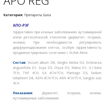
APO REG
Категория:
Препараты Guna
АПО-РЭГ
Эффективен при кожных заболеваниях аутоиммунной
и/или ретоксической этиологии (дерматит, псориаз,
экзема). При необходимости регулировать
дифференцирование клеток, особую эффективность
продемонстрировало сочетание с GUNA-Rerio
Состав:
Viscum album D8, Gingko biloba D3, Echinacea
angustifolia D1, Soya D3, Oryza D3, Malva D1, IL1-beta
7CH, TNF 4CH, IL6 4CH/7CH, Plantago D3, Sedum
telephium D8, ADN 4CH/7CH, ARN 4CH/7CH, Sanguis suis
4CH
Показания:
Дерматит, псориаз, экзема.
Аутоиммунные заболевания.