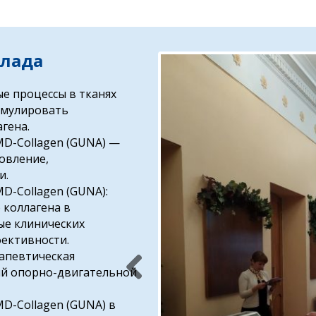
клада
е процессы в тканях
имулировать
гена.
D-Collagen (GUNA) —
овление,
и.
D-Collagen (GUNA):
коллагена в
ые клинических
фективности.
рапевтическая
ий опорно-двигательной
Previ
D-Collagen (GUNA) в
ous