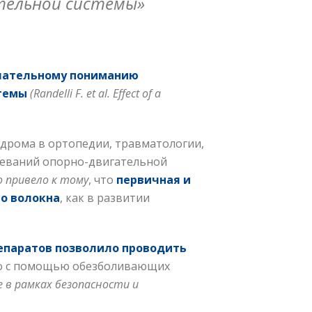
тельной системы»
чательному пониманию
стемы
(Randelli F. et al. Effect of a
ндрома в ортопедии, травматологии,
леваний опорно-двигательной
о привело к тому
, что
первичная и
о волокна
, как в развитии
епаратов позволило проводить
о с помощью обезболивающих
 в рамках безопасности и