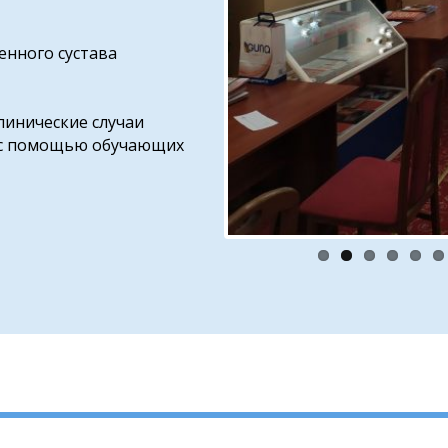
енного сустава
линические случаи
(с помощью обучающих