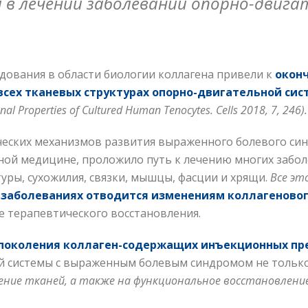
в лечении заболеваний опорно-двига
едования в области биологии коллагена привели к
окон
всех тканевых структурах опорно-двигательной си
 Properties of Cultured Human Tenocytes. Cells 2018, 7, 246).
ических механизмов развития выраженного болевого си
ной медицине, проложило путь к лечению многих забо
уры, сухожилия, связки, мышцы, фасции и хрящи.
Все эт
заболеваниях отводится изменениям коллагеновог
пе терапевтического восстановления.
поколения коллаген-содержащих инъекционных пр
 системы с выраженным болевым синдромом не тольк
ение тканей, а также на функциональное восстановление