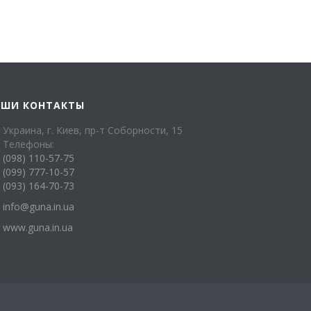
АШИ КОНТАКТЫ
Украина, г. Киев, пр-т Соборности, 15
Телефоны:
(098) 110-57-75
(099) 777-10-57
(093) 164-70-73
info@guna.in.ua
www.guna.in.ua