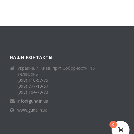
НАШИ КОНТАКТЫ
Украина, г. Киев, пр-т Соборности, 15
Телефоны:
(098) 110-57-75
(099) 777-10-57
(093) 164-70-73
info@guna.in.ua
www.guna.in.ua
0