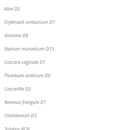
Aloe
D
2
Erythraed centaurium D1
Alumina D8
Natrum muriaticum D15
Cascara sagrada D1
Plumbum aceticum D6
Cascarilla D2
Ramnus frangula D1
Chelidonium D3
Sulphur 4CH