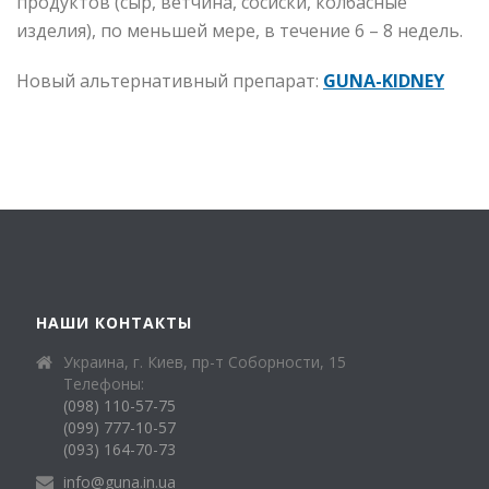
продуктов (сыр, ветчина, сосиски, колбасные
изделия), по меньшей мере, в течение 6 – 8 недель.
Новый альтернативный препарат:
GUNA-KIDNEY
НАШИ КОНТАКТЫ
Украина, г. Киев, пр-т Соборности, 15
Телефоны:
(098) 110-57-75
(099) 777-10-57
(093) 164-70-73
info@guna.in.ua