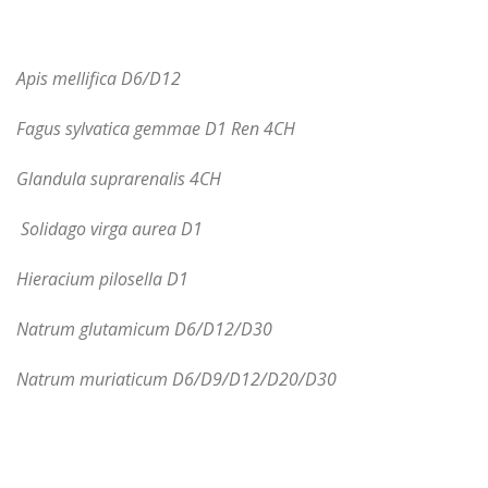
Apis
mellifica
D
6/
D
12
Fagus sylvatica gemmae D1 Ren 4CH
Glandula suprarenalis 4CH
Solidago virga aurea D1
Hieracium pilosella D1
Natrum glutamicum D6/D12/D30
Natrum muriaticum D6/D9/D12/D20/D30