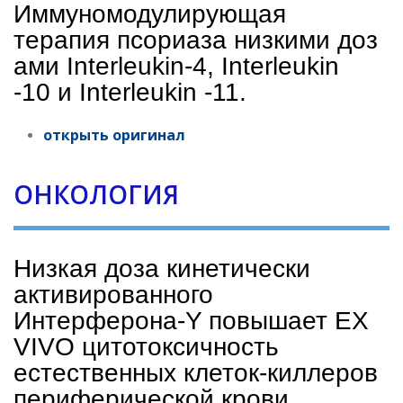
Иммуномодулирующая
терапия псориаза низкими доз
ам
и
Interleukin-4, Interleukin
-10
и
Interleukin -11
.
открыть оригинал
ОНКОЛОГИЯ
Низкая доза кинетически
активированного
Интерферона-Y повышает EX
VIVO цитотоксичность
естественных клеток-киллеров
периферической крови.