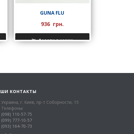
GUNA FLU
936
грн.
Додати в кошик
АШИ КОНТАКТЫ
Украина, г. Киев, пр-т Соборности, 15
Телефоны:
(098) 110-57-75
(099) 777-10-57
(093) 164-70-73