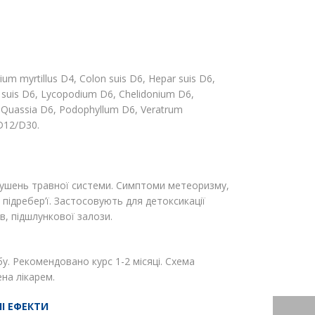
um myrtillus D4, Colon suis D6, Hepar suis D6,
s suis D6, Lycopodium D6, Chelidonium D6,
 Quassia D6, Podophyllum D6, Veratrum
D12/D30.
рушень травної системи. Симптоми метеоризму,
 підребер’ї. Застосовують для детоксикації
в, підшлункової залози.
бу. Рекомендовано курс 1-2 місяці. Схема
на лікарем.
І ЕФЕКТИ