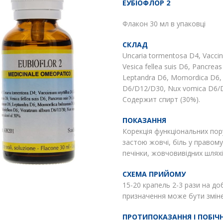
ЕУБІОФЛОР 2
Флакон 30 мл в упаковці
СКЛАД
Uncaria tormentosa D4, Vaccini
Vesica fellea suis D6, Pancrea
Leptandra D6, Momordica D6,
D6/D12/D30, Nux vomica D6/
Содержит спирт (30%).
ПОКАЗАННЯ
Корекція функціональних по
застою жовчі, біль у правому
печінки, жовчовивідних шляхі
СХЕМА ПРИЙОМУ
15-20 крапель 2-3 рази на до
призначення може бути зміне
ПРОТИПОКАЗАННЯ І ПОБІЧН