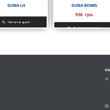
GUNA LH
GUNA BOWEL
936
грн.
Читати далі
Додати в кошик
Н