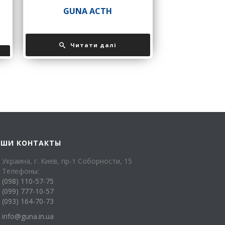
GUNA ACTH
Читати далі
АШИ КОНТАКТЫ
Украина, г. Киев, пр-т Соборности, 15
Телефоны:
(098) 110-57-75
(099) 777-10-57
(093) 164-70-73
info@guna.in.ua