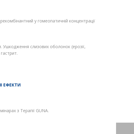
рекомбінантний у гомеопатичній концентрації
и. Ушкодження слизових оболонок (ерозії,
 гастрит.
І ЕФЕКТИ
мінарах з Терапії GUNA.