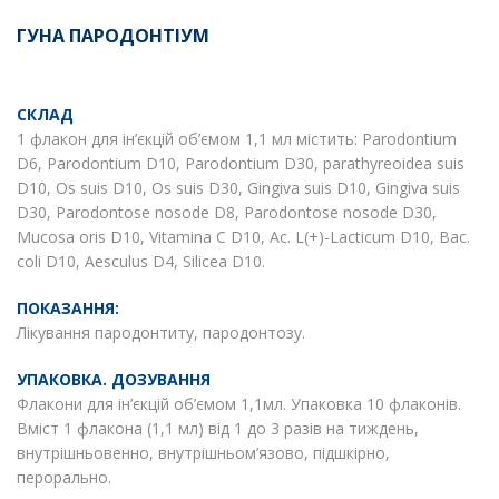
ГУНА ПАРОДОНТІУМ
СКЛАД
1 флакон для ін’єкцій об’ємом 1,1 мл містить: Parodontium
D6, Parodontium D10, Parodontium D30, parathyreoidea suis
D10, Os suis D10, Os suis D30, Gingiva suis D10, Gingiva suis
D30, Parodontose nosode D8, Parodontose nosode D30,
Mucosa oris D10, Vitamina C D10, Ac. L(+)-Lacticum D10, Bac.
coli D10, Aesculus D4, Silicea D10.
ПОКАЗАННЯ:
Лікування пародонтиту, пародонтозу.
УПАКОВКА. ДОЗУВАННЯ
Флакони для ін’єкцій об’ємом 1,1мл. Упаковка 10 флаконів.
Вміст 1 флакона (1,1 мл) від 1 до 3 разів на тиждень,
внутрішньовенно, внутрішньом’язово, підшкірно,
перорально.