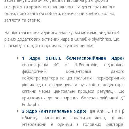
забезпечує Guna®- Polyarthritis вплив на різні форми
гострого та хронічного запального та дегенеративного
болю, пов’язані з суглобами, включаючи хребет, коліно,
зап’ястя та стегно.
На підставі вищезгаданого аналізу, ми можемо виділити 4
різних додаткових активних Ядра в Guna®-Polyarthritis, що
взаємодіють один з одним наступним чином:
1 Ядро (П.Н.Е.І. болезаспокійливе Ядро)
:
концентрація 4С of β-Endorphin, відповідна
фізіологічній концентрації даного
нейротрансмітера на центральних і периферичних
рівнях здатна підвищувати чутливість рецепторів
клітини через центральні процеси регуляції, що
призводять до розширення болезаспокійливої ​​дії
Endorphin.
2 Ядро (антизапальне Ядро):
дія Anti IL I α і β
обмежує виникнення запальних явищ, ці два
інтерлейкіни є одними з головних факторів,