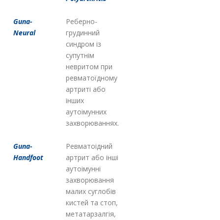
Guna-
Реберно-
Neural
грудинний
синдром із
супутнім
невритом при
ревматоїдному
артриті або
інших
аутоімунних
захворюваннях.
Guna-
Ревматоідний
Handfoot
артрит або інші
аутоімунні
захворювання
малих суглобів
кистей та стоп,
метатарзалгія,