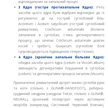
відповідальних за запальний процес.
3 Ядро (гостре протизапальне Ядро):
п’ять
засобів цього ядра були відібрані відповідно до їх
регулюючої дії на гострий суглобовий біль:
Aconitum і Acidum salycilicum (гострий суглобовий
ревматизм), Colchicum antumnale (болюче
запалення в суглобах, стика дегенеративного
процесу, що зачіпає Colchicum autumnale довгих
косей і хребет), Guajacum (суглобові болі
супроводжуються підвищеною гіперестезією).
4 Ядро (хронічне запальне больове Ядро):
обидва засоби цього ядра (Ledum та Viscum album)
зменшують дегенеративні порушення в суглобах
(Ledum) та дегенеративні процеси загалом (Viscum).
Призначення: ревматичний артрит малих суглобів руки
та ноги (спільно з GUNA®-HANDFOOT), реберно-
грудинний синдром (синдром Tietze, спільно з GUNA®-
NEURAL), хронічний поліартрит через аутоімунні
хвороби (наприклад, Системний Червоний Вовчак),