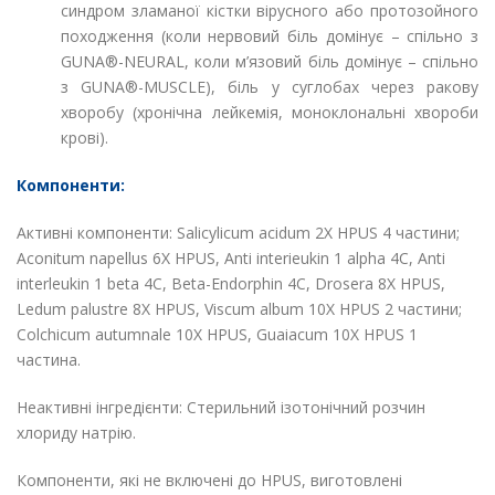
синдром зламаної кістки вірусного або протозойного
походження (коли нервовий біль домінує – спільно з
GUNA®-NEURAL, коли м’язовий біль домінує – спільно
з GUNA®-MUSCLE), біль у суглобах через ракову
хворобу (хронічна лейкемія, моноклональні хвороби
крові).
Компоненти:
Активні компоненти: Salicylicum acidum 2X HPUS 4 частини;
Aconitum napellus 6X HPUS, Anti interieukin 1 alpha 4C, Anti
interleukin 1 beta 4C, Beta-Endorphin 4C, Drosera 8X HPUS,
Ledum palustre 8X HPUS, Viscum album 10X HPUS 2 частини;
Colchicum autumnale 10X HPUS, Guaiacum 10X HPUS 1
частина.
Неактивні інгредієнти: Стерильний ізотонічний розчин
хлориду натрію.
Компоненти, які не включені до HPUS, виготовлені