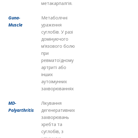
метакарпалгія.
Guna-
Метаболічні
Muscle
ураження
суглобів. У разі
домінуючого
м’язового болю
при
ревматоїдному
артриті або
інших
аутоімунних
захворюваннях
MD-
Лікування
Polyarthritis
дегенеративних
захворювань
хребта та
суглобів, з