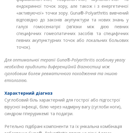
ендокринної точок зору, але також і з енергетичної
«активуючої» точки зору. Guna®-Polyarthritis вивчений
відповідно до законів акупунктури та нових знань у
галузі гомосеніатрії (зв’язки між дією певних
специфічних гомеопатичних засобів та специфічних
певних акупунктурних точок або локальних больових
точок).
Для оптимальної терапії Guna®-Polyarthritis особливу увагу
необхідно приділити диференційній діагностиці між
суглобовим болем ревматичного походження та іншою
етіологією.
Характерний діагноз
Суглобовий біль характерний для гострої або підгострої
вірусної інфекції, білю через надмірну вагу (суглоби ноги),
синдром гіперурикемії та подагри.
Ретельно підібрані компоненти та їх унікальна комбінація