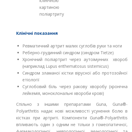
клінічною
картиною
поліартриту
Клінічні показання
Ревматичний артрит малих суглобів руки та ноги
Реберно-грудинний синдром (синдром Tietze)
Хронічний поліартрит через аутоімунних хвороб
(наприклад Lupus erithematosus sistemicus)
Синдром зламаної кістки вірусної або протозойної
етіології
Суглобовий біль через ракову хворобу (хронічна
лейкемія, моноклональні хвороби крові)
Спільно з іншими препаратами Guna, Guna®-
Polyarthritis надає нові можливості усунення болю в
кістках при артриті. Компоненти Guna®-Polyarthritis
впливають один з одним не тільки з гомеопатичної,
фармакологічної, неврологічної, імунологічної та