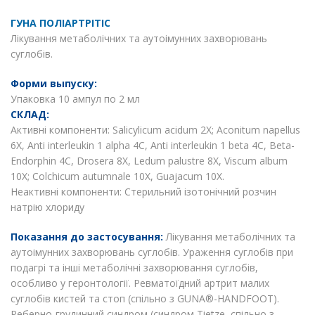
ГУНА ПОЛІАРТРІТІС
Лікування метаболічних та аутоімунних захворювань
суглобів.
Форми выпуску:
Упаковка 10 ампул по 2 мл
СКЛАД:
Активні компоненти: Salicylicum acidum 2X; Aconitum napellus
6X, Anti interleukin 1 alpha 4C, Anti interleukin 1 beta 4C, Beta-
Endorphin 4C, Drosera 8X, Ledum palustre 8X, Viscum album
10X; Colchicum autumnale 10X, Guajacum 10X.
Неактивні компоненти: Стерильний ізотонічний розчин
натрію хлориду
Показання до застосування:
Лікування метаболічних та
аутоімунних захворювань суглобів. Ураження суглобів при
подагрі та інші метаболічні захворювання суглобів,
особливо у геронтології. Ревматоїдний артрит малих
суглобів кистей та стоп (спільно з GUNA®-HANDFOOT).
Реберно-грудинний синдром (синдром Tietze, спільно з