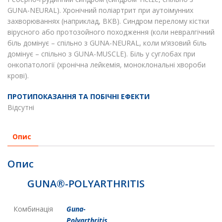
GUNA-NEURAL). Хронічний поліартрит при аутоімунних
захворюваннях (наприклад, ВКВ). Синдром перелому кістки
вірусного або протозойного походження (коли невралгічний
біль домінує – спільно з GUNA-NEURAL, коли м’язовий біль
домінує – спільно з GUNA-MUSCLE). Біль у суглобах при
онкопатології (хронічна лейкемія, моноклональні хвороби
крові).
ПРОТИПОКАЗАННЯ ТА ПОБІЧНІ ЕФЕКТИ
Відсутні
Опис
Опис
GUNA®-POLYARTHRITIS
Комбинація
Guna-
Polyarthritis