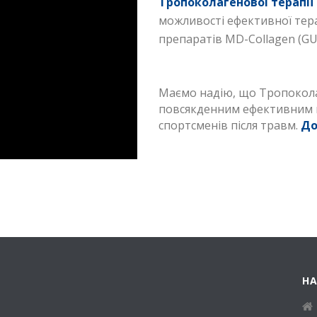
Тропоколагеновоі терапії
можливості ефективної терап
препаратів MD-Collagen (GU
Маємо надію, що Тропоколаг
повсякденним ефективним 
спортсменів після травм.
До
Н