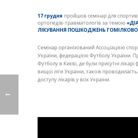
17 грудня
пройшов семінар для спортивн
ортопедів-травматологів за темою
«ДІ
ЛІКУВАННЯ ПОШКОДЖЕНЬ ГОМІЛКОВ
Семінар організований Ассоціацією спо
України, федерацією Футболу України. П
Футболу в Києві, де були присутні лікар
вищої ліги України, також проводиласть
доступу лікарів у всіх України.