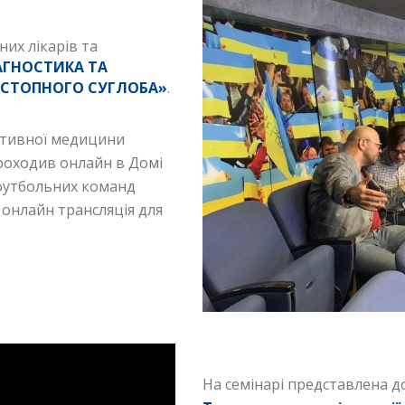
их лікарів та
АГНОСТИКА ТА
ОСТОПНОГО СУГЛОБА»
.
ртивної медицини
роходив онлайн в Домі
і футбольних команд
 онлайн трансляція для
На семінарі представлена 