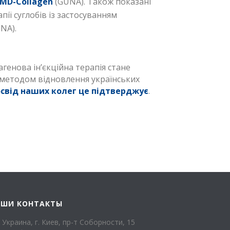
 MD-Collagen
(GUNA). Також показані
ії суглобів із застосуванням
NA).
енова ін’єкційна терапія стане
методом відновлення українських
свід наших колег це підтверджує
.
АШИ КОНТАКТЫ
Украина, г. Киев, пр-т Соборности, 15